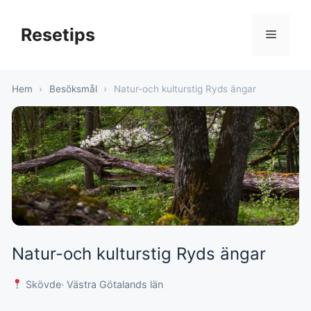
Hoppa
till
Resetips
Meny
innehåll
Hem
›
Besöksmål
›
Natur-och kulturstig Ryds ängar
Natur-och kulturstig Ryds ängar
Skövde
· Västra Götalands län