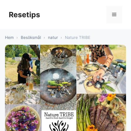
Hoppa
till
Resetips
Meny
innehåll
Hem
›
Besöksmål
›
natur
›
Nature TRIBE