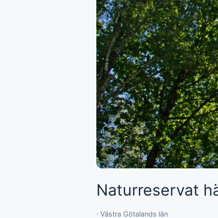
Naturreservat h
· Västra Götalands län