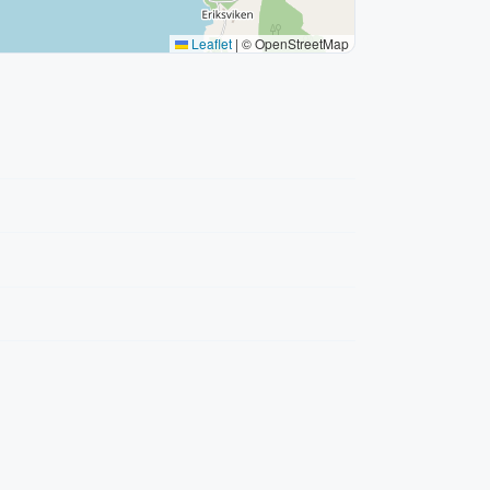
Leaflet
|
© OpenStreetMap