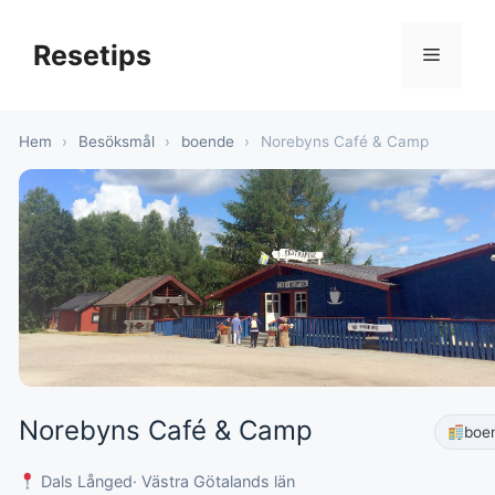
Hoppa
till
Resetips
Meny
innehåll
Hem
›
Besöksmål
›
boende
›
Norebyns Café & Camp
Norebyns Café & Camp
boe
Dals Långed
· Västra Götalands län