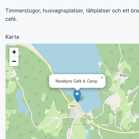
Timmerstugor, husvagnsplatser, tältplatser och ett bra
café.
Karta
+
−
×
Norebyns Café & Camp