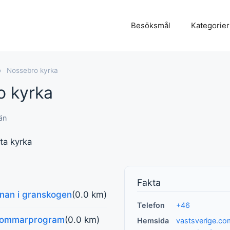
Besöksmål
Kategorier
›
Nossebro kyrka
o kyrka
än
ta kyrka
Fakta
nan i granskogen
(0.0 km)
Telefon
+46
 Sommarprogram
(0.0 km)
Hemsida
vastsverige.c