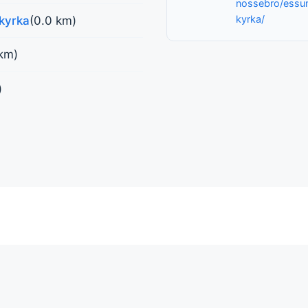
nossebro/essu
kyrka/
 kyrka
(0.0 km)
 km)
)