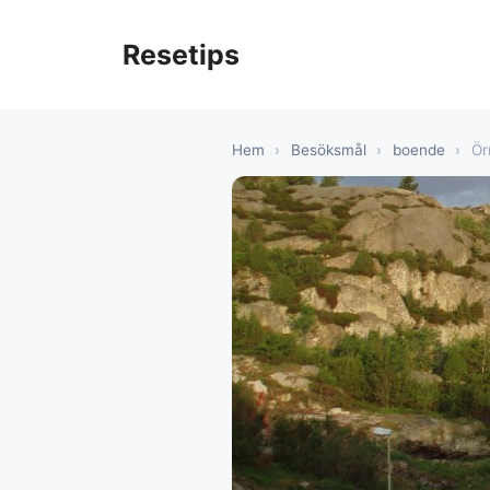
Hoppa
till
Resetips
innehåll
Hem
›
Besöksmål
›
boende
›
Ör