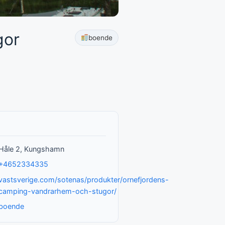
gor
boende
Håle 2, Kungshamn
+4652334335
vastsverige.com/sotenas/produkter/ornefjordens-
camping-vandrarhem-och-stugor/
boende