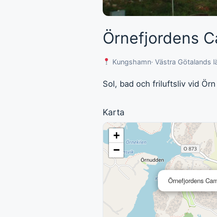
Örnefjordens C
Kungshamn
· Västra Götalands l
Sol, bad och friluftsliv vid
Karta
+
−
Örnefjordens Cam