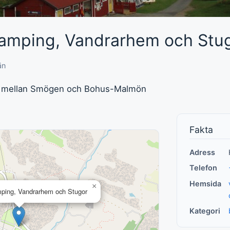
amping, Vandrarhem och Stu
än
 Örn mellan Smögen och Bohus-Malmön
Fakta
Adress
Telefon
Hemsida
×
ping, Vandrarhem och Stugor
Kategori