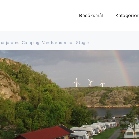
Besöksmål
Kategorier
nefjordens Camping, Vandrarhem och Stugor