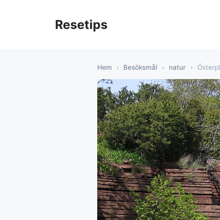
Hoppa
till
Resetips
innehåll
Hem
›
Besöksmål
›
natur
›
Österp