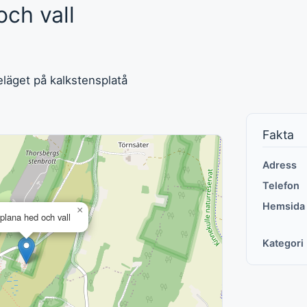
ch vall
läget på kalkstensplatå
Fakta
Adress
Telefon
Hemsida
×
plana hed och vall
Kategori