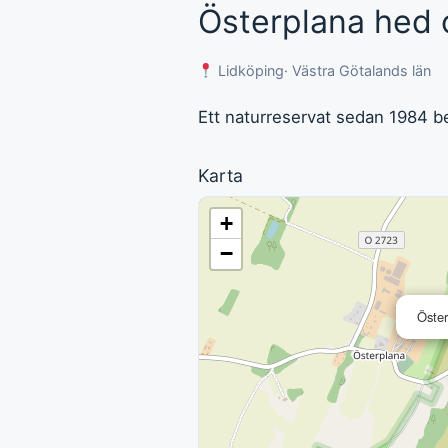
Österplana hed o
Lidköping
· Västra Götalands län
Ett naturreservat sedan 1984 be
Karta
+
−
Öster