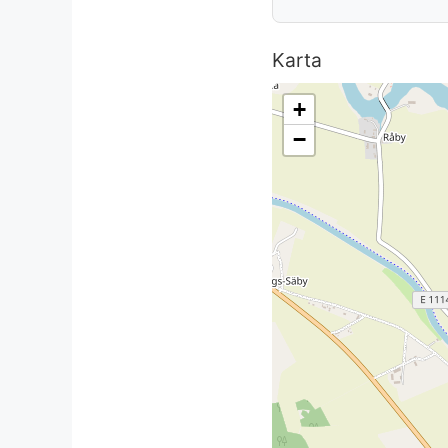
Karta
+
−