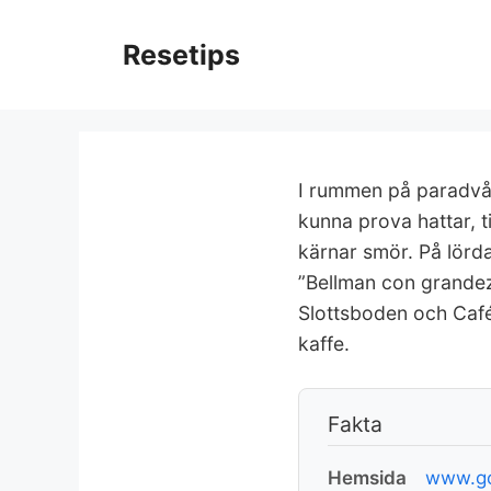
Hoppa
till
Resetips
innehåll
I rummen på paradvå
kunna prova hattar, t
kärnar smör. På lör
”Bellman con grandezz
Slottsboden och Café
kaffe.
Fakta
Hemsida
www.go