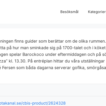
Besöksmål
Kategorier
ningen finns guider som berättar om de olika rummen
itta på hur man sminkade sig på 1700-talet och i köket
dagen spelar Barockoco under eftermiddagen och på s
a” kl. 13.30. På entréplan hittar du våra utställningar
 Fersen som båda dagarna serverar gofika, smörgåsar
takanal.se/cbis-product/2624328