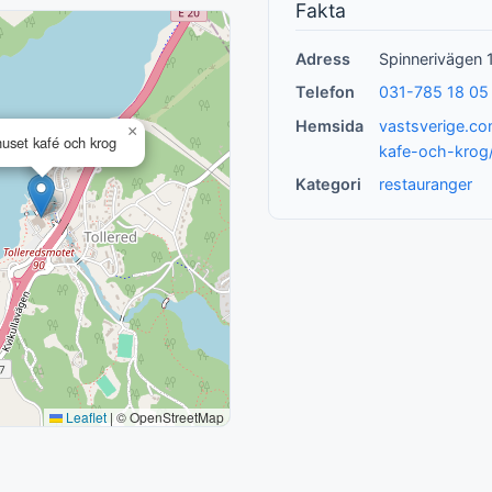
Fakta
Adress
Spinnerivägen 
Telefon
031-785 18 05
Hemsida
vastsverige.co
×
uset kafé och krog
kafe-och-krog
Kategori
restauranger
Leaflet
|
© OpenStreetMap