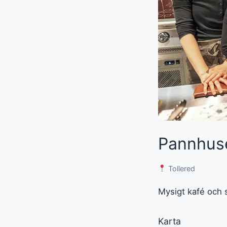
Pannhuse
Tollered
Mysigt kafé och s
Karta