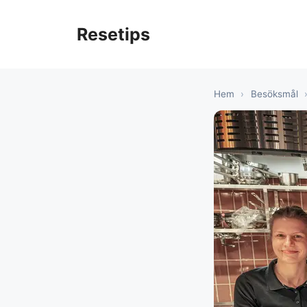
Hoppa
till
Resetips
innehåll
Hem
›
Besöksmål