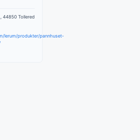
1, 44850 Tollered
m/lerum/produkter/pannhuset-
/