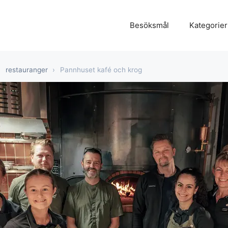
Besöksmål
Kategorier
›
restauranger
›
Pannhuset kafé och krog