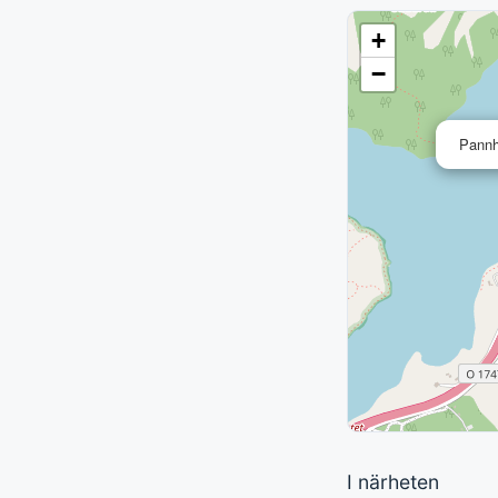
+
−
Pannh
I närheten