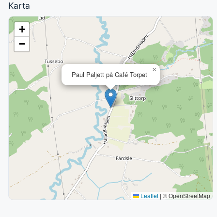
Karta
+
−
×
Paul Paljett på Café Torpet
Leaflet
|
© OpenStreetMap