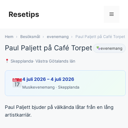
Hoppa
till
Resetips
Meny
innehåll
Hem
›
Besöksmål
›
evenemang
›
Paul Paljett på Café Torpet
Paul Paljett på Café Torpet
evenemang
Skepplanda
· Västra Götalands län
4 juli 2026 – 4 juli 2026
Musikevenemang · Skepplanda
Paul Paljett bjuder på välkända låtar från en lång
artistkarriär.