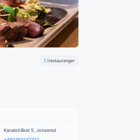
restauranger
Kanalstråket 5, Jonsered
+460763247737