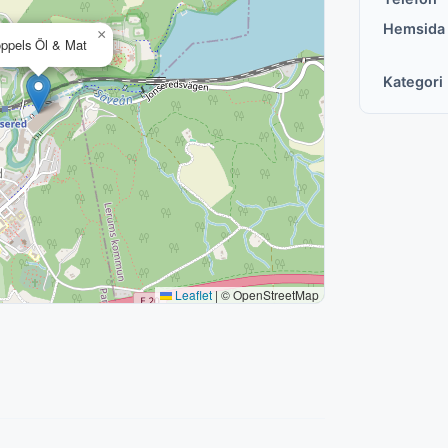
Hemsida
×
ppels Öl & Mat
Kategori
Leaflet
|
© OpenStreetMap