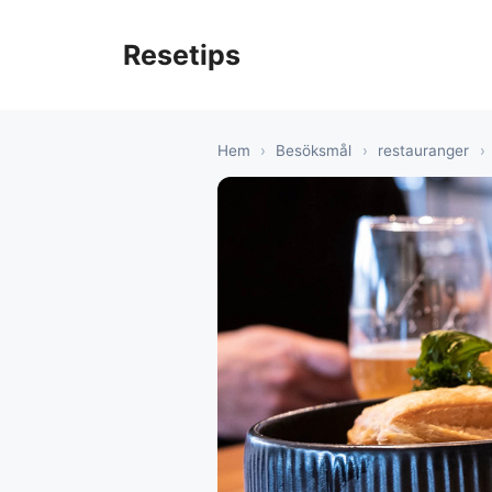
Hoppa
till
Resetips
innehåll
Hem
›
Besöksmål
›
restauranger
›