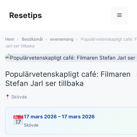
Hoppa
till
Resetips
Meny
innehåll
Hem
›
Besöksmål
›
evenemang
›
Populärvetenskapligt café: 
Jarl ser tillbaka
Populärvetenskapligt café: Filmaren
Stefan Jarl ser tillbaka
Skövde
17 mars 2026 – 17 mars 2026
Skövde