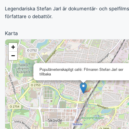
Legendariska Stefan Jarl är dokumentär- och spelfilms
författare o debattör.
Karta
+
−
Populärvetenskapligt café: Filmaren Stefan Jarl ser
tillbaka