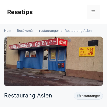
Hoppa
till
Resetips
Meny
innehåll
Hem
›
Besöksmål
›
restauranger
›
Restaurang Asien
Restaurang Asien
restauranger