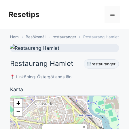
Hoppa
till
Resetips
Meny
innehåll
Hem
›
Besöksmål
›
restauranger
›
Restaurang Hamlet
Restaurang Hamlet
restauranger
Linköping
· Östergötlands län
Karta
+
−
×