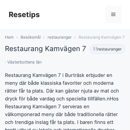
Hoppa
till
Resetips
Meny
innehåll
Hem
›
Besöksmål
›
restauranger
›
Restaurang Kamvägen 7
Restaurang Kamvägen 7
restauranger
· Västerbottens län
Restaurang Kamvägen 7 i Burträsk erbjuder en
meny där både klassiska favoriter och moderna
rätter får ta plats. Där kan gäster njuta av mat och
dryck för både vardag och speciella tillfällen.nHos
Restaurang Kamvägen 7 serveras en
välkomponerad meny där både traditionella rätter
och trendiga inslag får ta plats. I baren finns ett