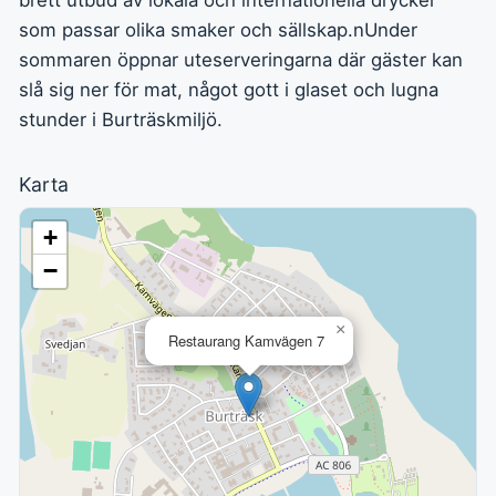
brett utbud av lokala och internationella drycker
som passar olika smaker och sällskap.nUnder
sommaren öppnar uteserveringarna där gäster kan
slå sig ner för mat, något gott i glaset och lugna
stunder i Burträskmiljö.
Karta
+
−
×
Restaurang Kamvägen 7