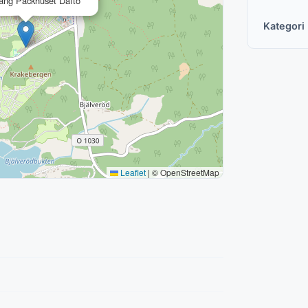
ang Packhuset Daftö
Kategori
Leaflet
|
© OpenStreetMap