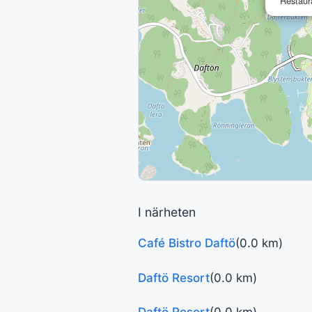
Restaur
I närheten
Café Bistro Daftö
(0.0 km)
Daftö Resort
(0.0 km)