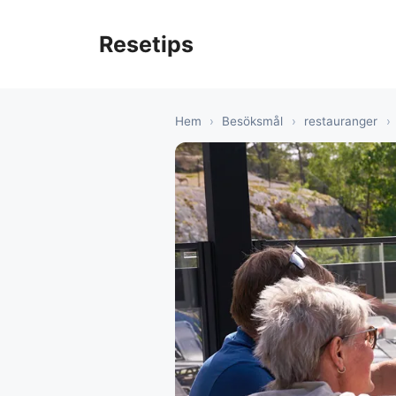
Hoppa
till
Resetips
innehåll
Hem
›
Besöksmål
›
restauranger
›