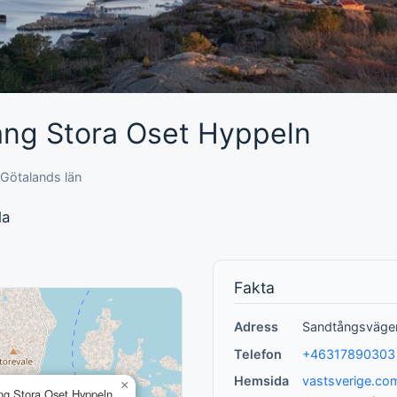
ang Stora Oset Hyppeln
 Götalands län
la
Fakta
Adress
Sandtångsvägen
Telefon
+46317890303
Hemsida
vastsverige.com
×
ng Stora Oset Hyppeln