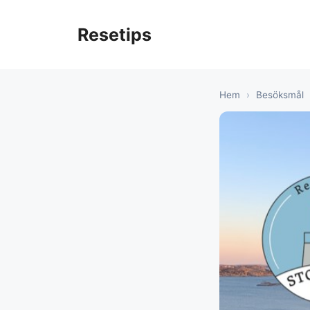
Hoppa
till
Resetips
innehåll
Hem
›
Besöksmål