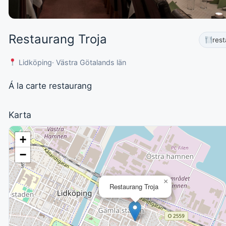
Restaurang Troja
res
Lidköping
· Västra Götalands län
Á la carte restaurang
Karta
+
−
×
Restaurang Troja