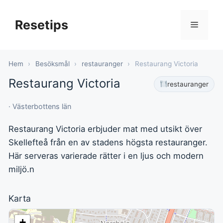
Hoppa
till
Resetips
Meny
innehåll
Hem
›
Besöksmål
›
restauranger
›
Restaurang Victoria
Restaurang Victoria
restauranger
· Västerbottens län
Restaurang Victoria erbjuder mat med utsikt över
Skellefteå från en av stadens högsta restauranger.
Här serveras varierade rätter i en ljus och modern
miljö.n
Karta
+