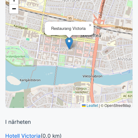
−
×
Restaurang Victoria
Leaflet
|
© OpenStreetMap
I närheten
Hotell Victoria
(0.0 km)