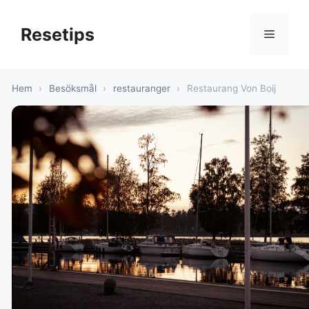
Hoppa
till
Resetips
Meny
innehåll
Hem
›
Besöksmål
›
restauranger
›
Restaurang Von Boij