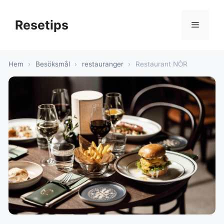
Hoppa
till
Resetips
Meny
innehåll
Hem
›
Besöksmål
›
restauranger
›
Restaurant NÒR