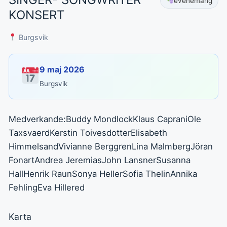
evenemang
KONSERT
Burgsvik
9 maj 2026
Burgsvik
Medverkande:Buddy MondlockKlaus CapraniOle
TaxsvaerdKerstin ToivesdotterElisabeth
HimmelsandVivianne BerggrenLina MalmbergJöran
FonartAndrea JeremiasJohn LansnerSusanna
HallHenrik RaunSonya HellerSofia ThelinAnnika
FehlingEva Hillered
Karta