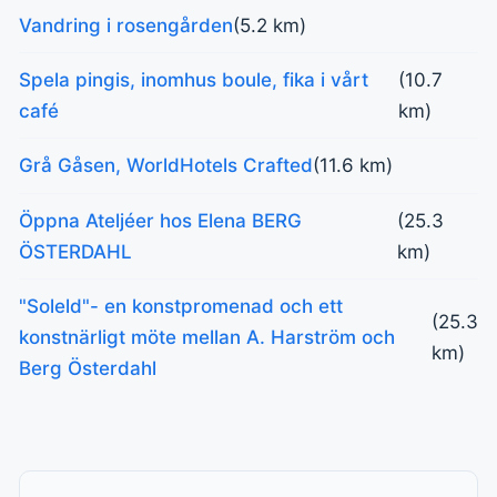
Vandring i rosengården
(5.2 km)
Spela pingis, inomhus boule, fika i vårt
(10.7
café
km)
Grå Gåsen, WorldHotels Crafted
(11.6 km)
Öppna Ateljéer hos Elena BERG
(25.3
ÖSTERDAHL
km)
"Soleld"- en konstpromenad och ett
(25.3
konstnärligt möte mellan A. Harström och
km)
Berg Österdahl