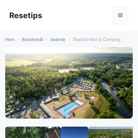
Hoppa
till
Resetips
Meny
innehåll
Hem
›
Besöksmål
›
boende
›
Skantzö Bad & Camping