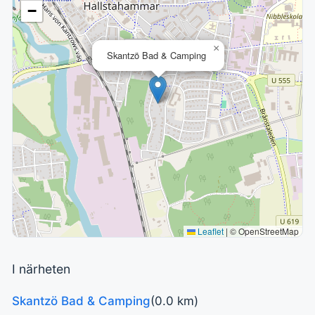
−
×
Skantzö Bad & Camping
Leaflet
|
© OpenStreetMap
I närheten
Skantzö Bad & Camping
(0.0 km)