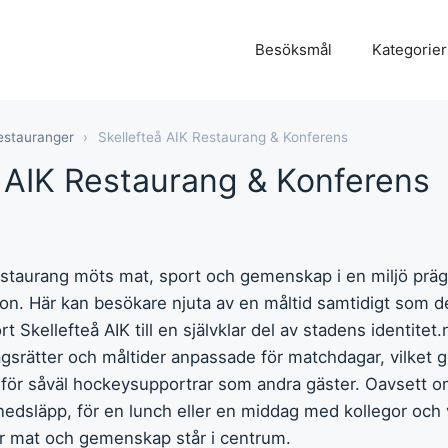
Besöksmål
Kategorier
estauranger
›
Skellefteå AIK Restaurang & Konferens
å AIK Restaurang & Konferens
estaurang möts mat, sport och gemenskap i en miljö präg
ion. Här kan besökare njuta av en måltid samtidigt som de
t Skellefteå AIK till en självklar del av stadens identite
gsrätter och måltider anpassade för matchdagar, vilket gö
s för såväl hockeysupportrar som andra gäster. Oavsett 
nedsläpp, för en lunch eller en middag med kollegor och
är mat och gemenskap står i centrum.