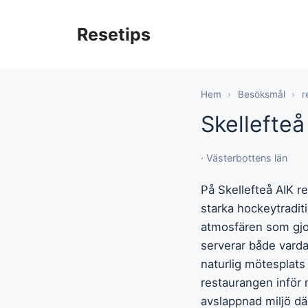
Hoppa
till
Resetips
innehåll
Hem
›
Besöksmål
›
r
Skellefte
· Västerbottens län
På Skellefteå AIK r
starka hockeytradit
atmosfären som gjor
serverar både varda
naturlig mötesplat
restaurangen inför 
avslappnad miljö d