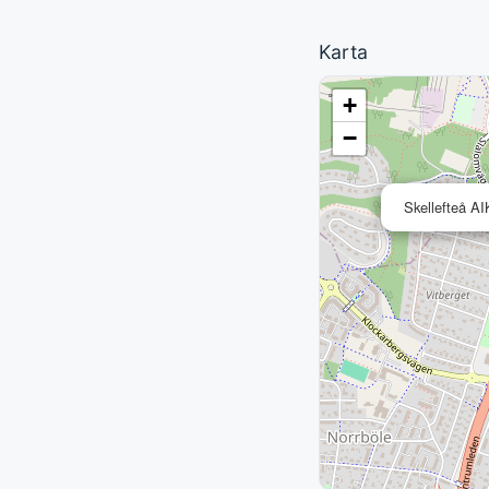
Karta
+
−
Skellefteå A