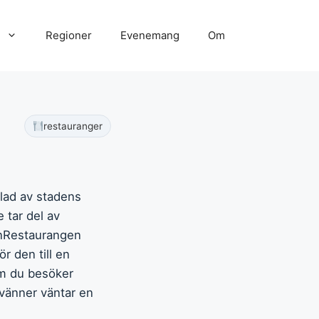
Regioner
Evenemang
Om
restauranger
lad av stadens
 tar del av
t.nRestaurangen
r den till en
om du besöker
 vänner väntar en