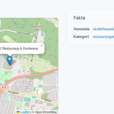
Fakta
Hemsida
skellefteaa
Kategori
restaurange
×
IK Restaurang & Konferens
Leaflet
|
© OpenStreetMap