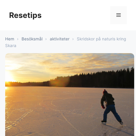
Hoppa
till
Resetips
Meny
innehåll
Hem
›
Besöksmål
›
aktiviteter
›
Skridskor på naturis kring
Skara