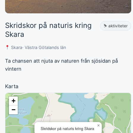
Skridskor på naturis kring
⛷️ aktiviteter
Skara
Skara
· Västra Götalands län
Ta chansen att njuta av naturen från sjösidan på
vintern
Karta
+
−
×
Skridskor på naturis kring Skara