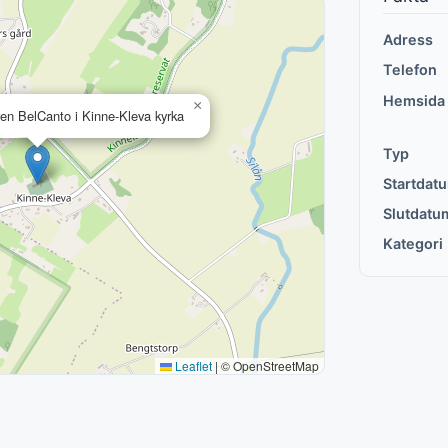
Adress
Telefon
Hemsida
×
n BelCanto i Kinne-Kleva kyrka
Typ
Startdat
Slutdatu
Kategori
Leaflet
|
© OpenStreetMap