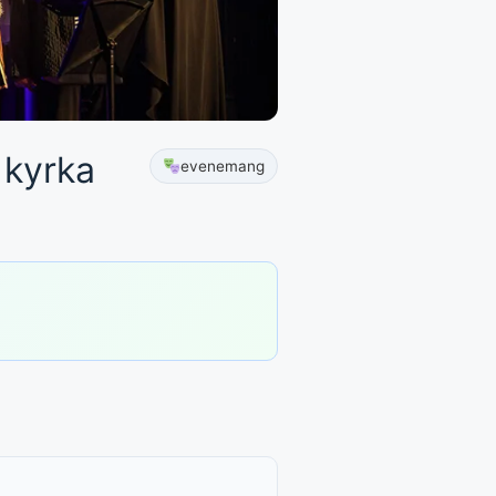
 kyrka
evenemang