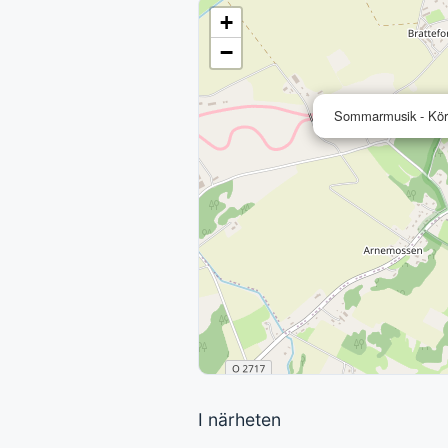
+
−
Sommarmusik - Köre
I närheten