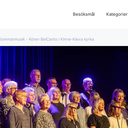
Besöksmål
Kategorier
Sommarmusik - Kören BelCanto i Kinne-Kleva kyrka