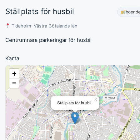
Ställplats för husbil
boend
Tidaholm
· Västra Götalands län
Centrumnära parkeringar för husbil
Karta
+
−
×
Ställplats för husbil