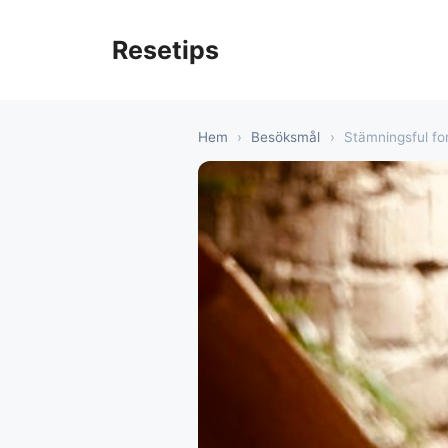
Hoppa
till
Resetips
innehåll
Hem
›
Besöksmål
›
Stämningsful fo