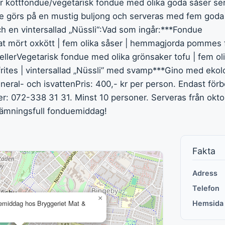
år köttfondue/vegetarisk fondue med olika goda såser se
e görs på en mustig buljong och serveras med fem goda 
 en vintersallad „Nüssli“:Vad som ingår:***Fondue
t mört oxkött | fem olika såser | hemmagjorda pommes f
ellerVegetarisk fondue med olika grönsaker tofu | fem ol
ites | vintersallad „Nüssli” med svamp***Gino med ekol
ineral- och isvattenPris: 400,- kr per person. Endast för
er: 072-338 31 31. Minst 10 personer. Serveras från oktob
stämningsfull fonduemiddag!
Fakta
Adress
Telefon
×
emiddag hos Bryggeriet Mat &
Hemsida