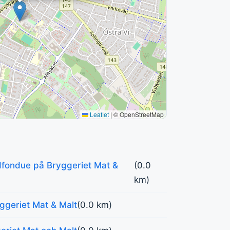
Leaflet
|
© OpenStreetMap
dfondue på Bryggeriet Mat &
(0.0
km)
geriet Mat & Malt
(0.0 km)