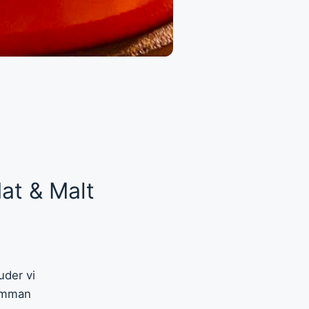
at & Malt
uder vi
samman