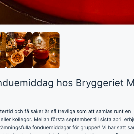
nduemiddag hos Bryggeriet M
ntertid och få saker är så trevliga som att samlas runt en
ler kollegor. Mellan första september till sista april erbj
stämningsfulla fonduemiddagar för grupper! Vi har satt 