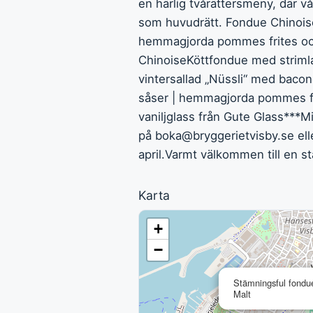
en härlig tvårättersmeny, där v
som huvudrätt. Fondue Chinois
hemmagjorda pommes frites och
ChinoiseKöttfondue med strimla
vintersallad „Nüssli“ med bacon
såser | hemmagjorda pommes fr
vaniljglass från Gute Glass***M
på
boka@bryggerietvisby.se
ell
april.Varmt välkommen till en 
Karta
+
−
Stämningsful fondu
Malt