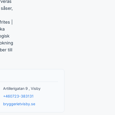
rveras
såser,
rites |
ika
ogisk
bokning
er till
Artillerigatan 9 , Visby
+460723-383131
bryggerietvisby.se