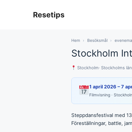
Hoppa
till
Resetips
innehåll
Hem
›
Besöksmål
›
evenema
Stockholm Int
Stockholm
· Stockholms län
1 april 2026 – 7 ap
Filmvisning · Stockhol
Steppdansfestival med 13 
Föreställningar, battle, j