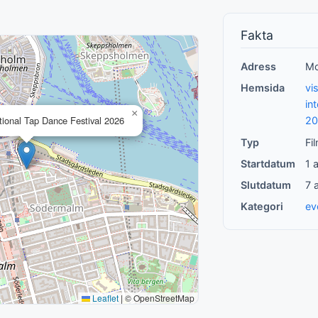
Fakta
Adress
Mo
Hemsida
vi
in
×
tional Tap Dance Festival 2026
20
Typ
Fi
Startdatum
1 
Slutdatum
7 
Kategori
ev
Leaflet
|
© OpenStreetMap