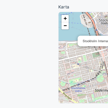
Karta
+
−
Stockholm Interna