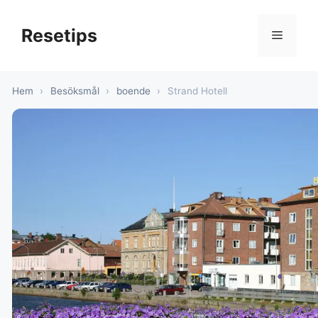
Hoppa
till
Resetips
Meny
innehåll
Hem
›
Besöksmål
›
boende
›
Strand Hotell