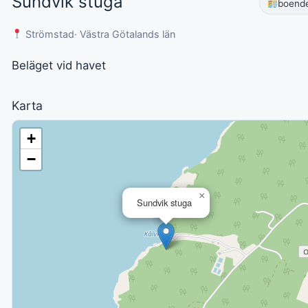
Sundvik stuga
boend
Strömstad
· Västra Götalands län
Beläget vid havet
Karta
+
−
×
Sundvik stuga