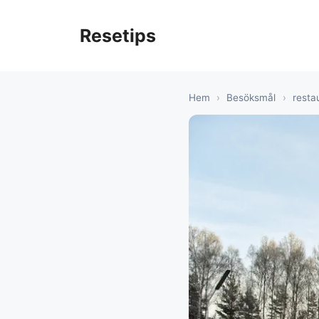
Hoppa
till
Resetips
innehåll
Hem
›
Besöksmål
›
resta