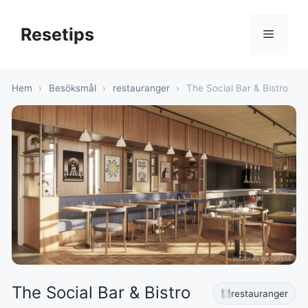
Hoppa
till
Resetips
Meny
innehåll
Hem
›
Besöksmål
›
restauranger
›
The Social Bar & Bistro
The Social Bar & Bistro
restauranger