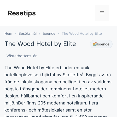
Hoppa
till
Resetips
Meny
innehåll
Hem
›
Besöksmål
›
boende
›
The Wood Hotel by Elite
The Wood Hotel by Elite
boende
· Västerbottens län
The Wood Hotel by Elite erbjuder en unik
hotellupplevelse i hjärtat av Skellefteå. Byggt av trä
från de lokala skogarna och beläget i en av världens
högsta träbyggnader kombinerar hotellet modern
design, hållbarhet och komfort i en inspirerande
miljö.nDär finns 205 moderna hotellrum, flera
konferens- och möteslokaler samt en stor