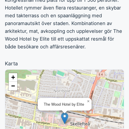
kongresshall med plats för upp till 1 500 personer.
Hotellet rymmer även flera restauranger, en skybar
med takterrass och en spaanläggning med
panoramautsikt över staden. Kombinationen av
arkitektur, mat, avkoppling och upplevelser gör The
Wood Hotel by Elite till ett uppskattat resmål för
både besökare och affärsresenärer.
Karta
+
−
×
The Wood Hotel by Elite