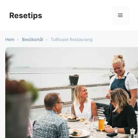
Hoppa
till
Resetips
Meny
innehåll
Hem
›
Besöksmål
›
Tullhuset Restaurang