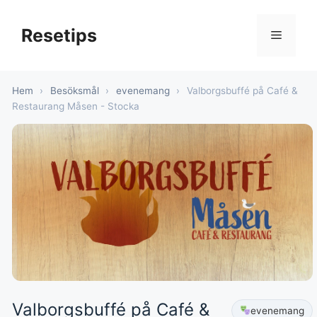
Hoppa
till
Resetips
Meny
innehåll
Hem
›
Besöksmål
›
evenemang
›
Valborgsbuffé på Café &
Restaurang Måsen - Stocka
Valborgsbuffé på Café &
evenemang