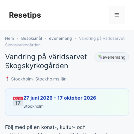
Hoppa
till
Resetips
Meny
innehåll
Hem
›
Besöksmål
›
evenemang
›
Vandring på världsarvet
Skogskyrkogården
Vandring på världsarvet
evenemang
Skogskyrkogården
Stockholm
· Stockholms län
27 juni 2026 – 17 oktober 2026
Stockholm
Följ med på en konst-, kultur- och