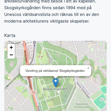
arkitekturvandring med besök i ett av kapellen.
Skogskyrkogården finns sedan 1994 med på
Unescos världsarvslista och räknas till en av den
moderna arkitekturens vikti­gaste skapelser.
Karta
+
−
×
Vandring på världsarvet Skogskyrkogården