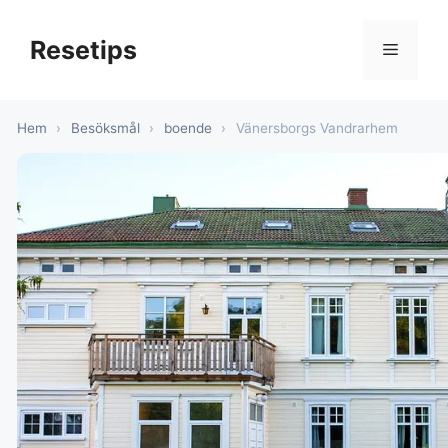
Hoppa
till
Resetips
Meny
innehåll
Hem
›
Besöksmål
›
boende
›
Vänersborgs Vandrarhem