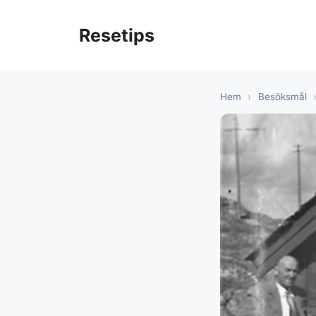
Hoppa
till
Resetips
innehåll
Hem
›
Besöksmål