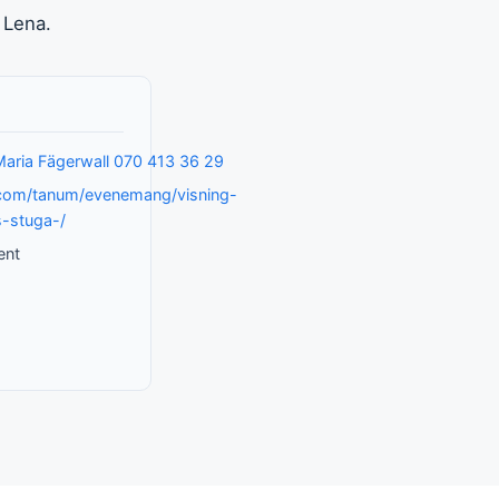
 Lena.
aria Fägerwall 070 413 36 29
.com/tanum/evenemang/visning-
s-stuga-/
ent