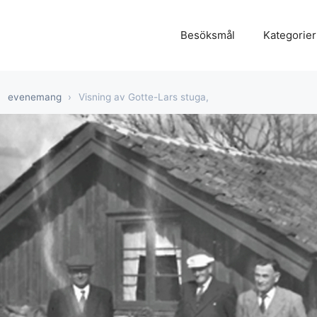
Besöksmål
Kategorier
›
evenemang
›
Visning av Gotte-Lars stuga,