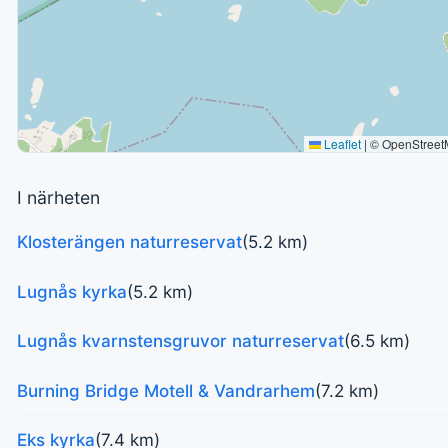
Leaflet
|
© OpenStreet
I närheten
Klosterängen naturreservat
(5.2 km)
Lugnås kyrka
(5.2 km)
Lugnås kvarnstensgruvor naturreservat
(6.5 km)
Burning Bridge Motell & Vandrarhem
(7.2 km)
Eks kyrka
(7.4 km)