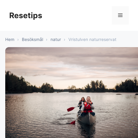
Hoppa
till
Resetips
Meny
innehåll
Hem
›
Besöksmål
›
natur
›
Vristulven naturreservat