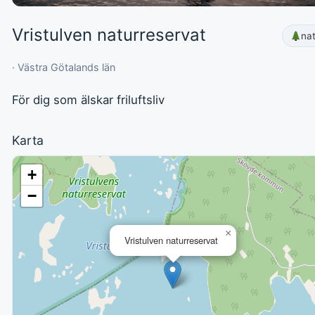
Vristulven naturreservat
na
· Västra Götalands län
För dig som älskar friluftsliv
Karta
+
−
×
Vristulven naturreservat