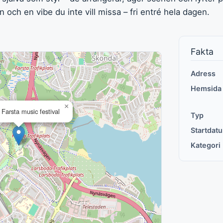
on och en vibe du inte vill missa – fri entré hela dagen.
Fakta
Adress
Hemsida
×
Farsta music festival
Typ
Startdat
Kategori