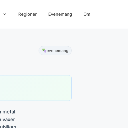
Regioner
Evenemang
Om
evenemang
h metal
a växer
publiken