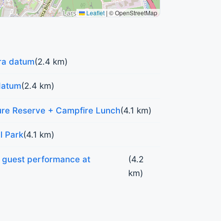
Leaflet
|
© OpenStreetMap
ra datum
(2.4 km)
datum
(2.4 km)
ure Reserve + Campfire Lunch
(4.1 km)
l Park
(4.1 km)
 guest performance at
(4.2
km)