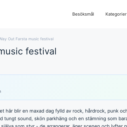
Besöksmål
Kategorier
Way Out Farsta music festival
usic festival
m
et här blir en maxad dag fylld av rock, hårdrock, punk oc
ed tungt sound, skön parkhäng och en stämning som bar
jälva som styr - de arrangerar, äger scenen och lyfter 