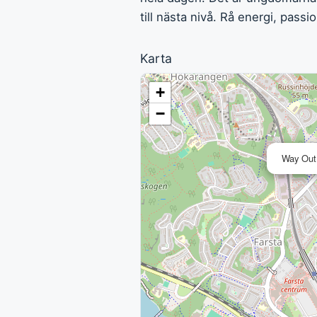
till nästa nivå. Rå energi, passi
Karta
+
−
Way Out 