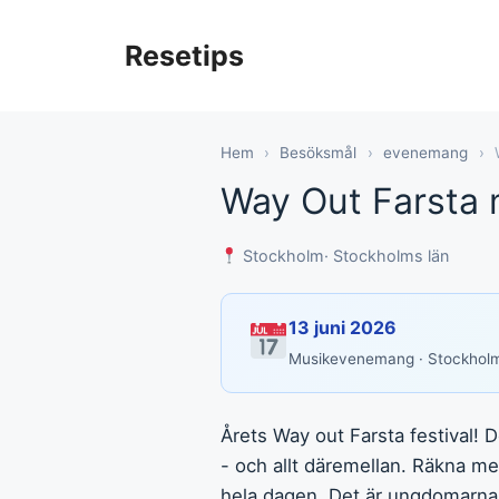
Hoppa
till
Resetips
innehåll
Hem
›
Besöksmål
›
evenemang
›
Way Out Farsta m
Stockholm
· Stockholms län
13 juni 2026
Musikevenemang · Stockhol
Årets Way out Farsta festival! D
- och allt däremellan. Räkna m
hela dagen. Det är ungdomarna s