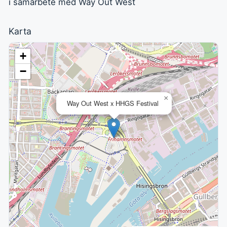
i samarbete med Way Out West
Karta
+
−
×
Way Out West x HHGS Festival