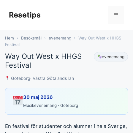
Hoppa
till
Resetips
Meny
innehåll
Hem
›
Besöksmål
›
evenemang
›
Way Out West x HHGS
Festival
Way Out West x HHGS
evenemang
Festival
Göteborg
· Västra Götalands län
30 maj 2026
Musikevenemang · Göteborg
En festival för studenter och alumner i hela Sverige,