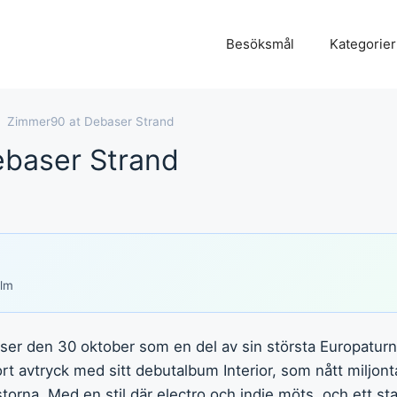
Besöksmål
Kategorier
Zimmer90 at Debaser Strand
baser Strand
olm
er den 30 oktober som en del av sin största Europaturné 
t avtryck med sitt debutalbum Interior, som nått miljont
storna. Med en stil där electro och indie möts, och ett sta