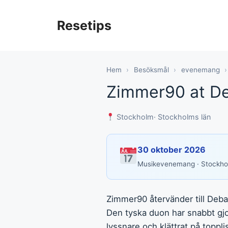
Hoppa
till
Resetips
innehåll
Hem
›
Besöksmål
›
evenemang
›
Zimmer90 at De
Stockholm
· Stockholms län
30 oktober 2026
Musikevenemang · Stockh
Zimmer90 återvänder till Debas
Den tyska duon har snabbt gjor
lyssnare och klättrat på toppli