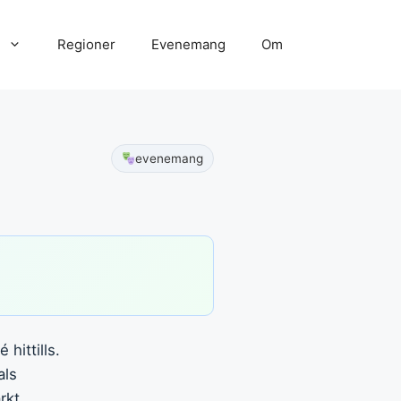
Regioner
Evenemang
Om
evenemang
hittills.
als
rkt