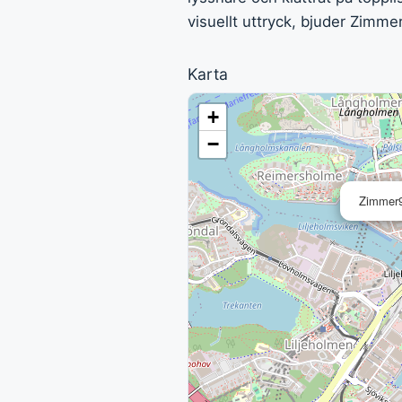
visuellt uttryck, bjuder Zimm
Karta
+
−
Zimmer9