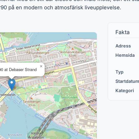
er90 på en modern och atmosfärisk liveupplevelse.
Fakta
Adress
Hemsida
×
0 at Debaser Strand
Typ
Startdatu
Kategori